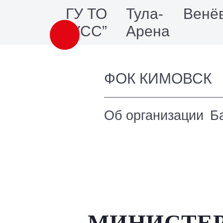
ГУ ТО
Тула-
Венё
“УСС”
Арена
ФОК КИМОВСК
Об организации
Б
МИНИСТЕР