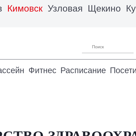
в
Кимовск
Узловая
Щекино
Ку
ассейн
Фитнес
Расписание
Посет
СТВО ЗДРАВООХР